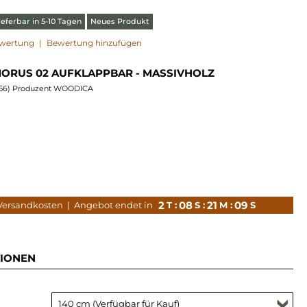
eferbar in 5-10 Tagen
Neues Produkt
ewertung
|
Bewertung hinzufügen
MORUS 02 AUFKLAPPBAR - MASSIVHOLZ
56
) Produzent WOODICA
2
08
21
08
 Versandkosten
| Angebot endet in
T :
S :
M :
S
IONEN