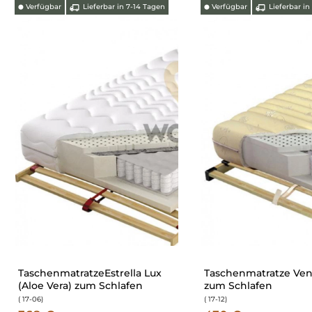
Verfügbar
Lieferbar in 7-14 Tagen
Verfügbar
Lieferbar in
⬤
⬤
TaschenmatratzeEstrella Lux
Taschenmatratze Ve
(Aloe Vera) zum Schlafen
zum Schlafen
( 17-06
)
( 17-12
)