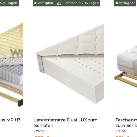
 5-10 Tagen
Verfügbar
Lieferbar in 7-14 Tagen
Verfügbar
⬤
⬤
nus MP H3
Latexmatratze Dual LUX zum
Taschenma
Schlafen
zum Schl
( 17-10
)
( 17-05
)