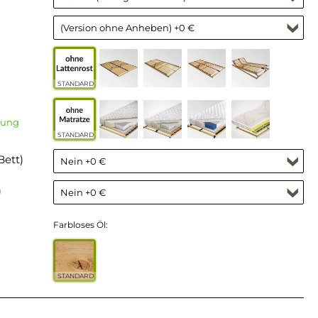
STANDARD
rung
STANDARD
Bett)
)
Farbloses Öl:
STANDARD