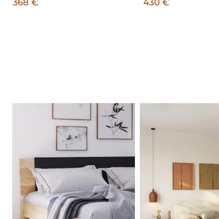
368 €
430 €