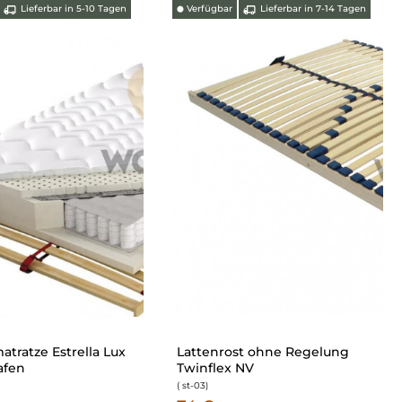
Lieferbar in 5-10 Tagen
Verfügbar
Lieferbar in 7-14 Tagen
⬤
tratze Estrella Lux
Lattenrost ohne Regelung
afen
Twinflex NV
( st-03
)