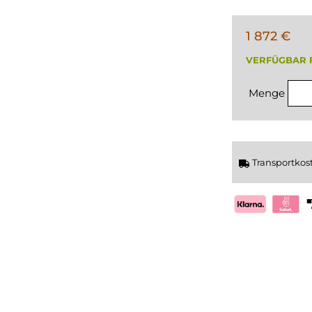
1 872 €
VERFÜGBAR 
Menge
Transportkos