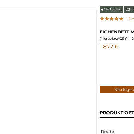
Verfügbar
Li
⬤
1 B
EICHENBETT 
(
Morus/Loz/02
) (
1442
1 872 €
Niedrige
PRODUKT OPT
Breite