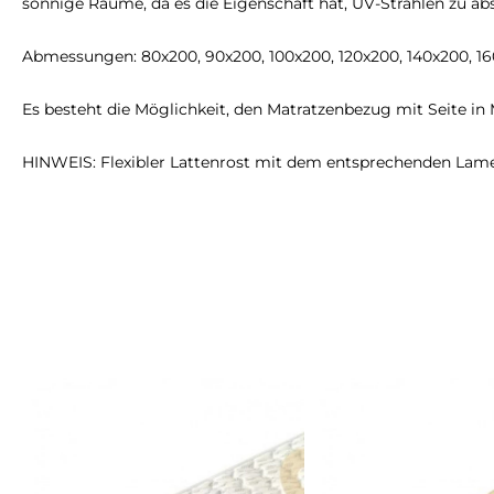
sonnige Räume, da es die Eigenschaft hat, UV-Strahlen zu ab
Abmessungen: 80x200, 90x200, 100x200, 120x200, 140x200, 1
Es besteht die Möglichkeit, den Matratzenbezug mit Seite in M
HINWEIS: Flexibler Lattenrost mit dem entsprechenden Lamell