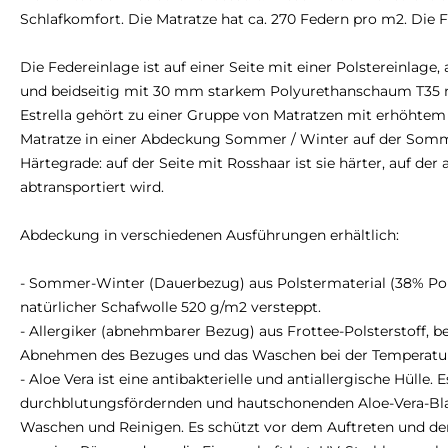
Schlafkomfort. Die Matratze hat ca. 270 Federn pro m2. Die Fe
Die Federeinlage ist auf einer Seite mit einer Polstereinla
und beidseitig mit 30 mm starkem Polyurethanschaum T35 mi
Estrella gehört zu einer Gruppe von Matratzen mit erhöhtem
Matratze in einer Abdeckung Sommer / Winter auf der Sommers
Härtegrade: auf der Seite mit Rosshaar ist sie härter, auf de
abtransportiert wird.
Abdeckung in verschiedenen Ausführungen erhältlich:
- Sommer-Winter (Dauerbezug) aus Polstermaterial (38% Poly
natürlicher Schafwolle 520 g/m2 versteppt.
- Allergiker (abnehmbarer Bezug) aus Frottee-Polsterstoff,
Abnehmen des Bezuges und das Waschen bei der Temperatur b
- Aloe Vera ist eine antibakterielle und antiallergische Hülle
durchblutungsfördernden und hautschonenden Aloe-Vera-Blat
Waschen und Reinigen. Es schützt vor dem Auftreten und der