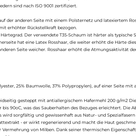
dern sind nach ISO 9001 zertifiziert.
ge, auf der anderen Seite mit einem Polsternetz und latexiertem
t erhöhter Rückstellkraft bezogen.
 Härtegrad. Der verwendete T35-Schaum ist härter als typische 
eite hat eine Latex Rosshaar, die weiter erhöht die Härte dies
r anderen Seite weicher. Rosshaar erhöht die Atmungsaktivität de
ester, 25% Baumwolle, 37% Polypropylen), auf einer Seite mit a
 beidseitig gesteppt mit antiallergischem Hafermehl 200 g/m2 D
is 90oC, was das Sauberhalten des Bezuges erleichtert. Die Ab
. Es wird sorgfältig und gewissenhaft aus Natur- und Spezialfasern
textrakt - er wirkt regenerierend und macht die Haut geschmei
 Vermehrung von Milben. Dank seiner thermischen Eigenschaften 