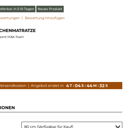
eferbar in 5-10 Tagen
Neues Produkt
ewertungen
|
Bewertung hinzufügen
SCHENMATRATZE
uzent M&K foam
4
04
44
31
 Versandkosten
| Angebot endet in
T :
S :
M :
S
IONEN