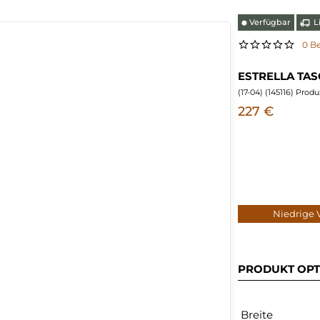
Verfügbar
Li
⬤
0 B
ESTRELLA TA
(
17-04
) (
145116
) Prod
227 €
Niedrige
PRODUKT OPT
Breite