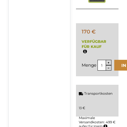
STANDARD
170 €
VERFÜGBAR
FÜR KAUF
Menge
I
Transportkosten
€
13
Maximale
Versandkosten: 499 €
außer für Inseln