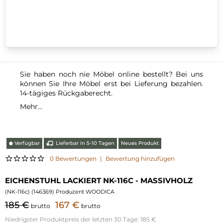
Sie haben noch nie Möbel online bestellt? Bei uns
können Sie Ihre Möbel erst bei Lieferung bezahlen.
14-tägiges Rückgaberecht.
Mehr...
Verfügbar
Lieferbar in 5-10 Tagen
Neues Produkt
⬤
0 Bewertungen
|
Bewertung hinzufügen
EICHENSTUHL LACKIERT NK-116C - MASSIVHOLZ
(
NK-116c
) (
146369
) Produzent WOODICA
185 €
167 €
brutto
brutto
Niedrigster Produktpreis der letzten 30 Tage:
185 €