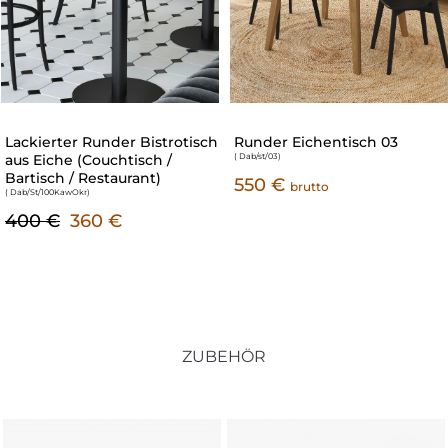
Lackierter Runder Bistrotisch
Runder Eichentisch 03
aus Eiche (Couchtisch /
( Dab/st/03
)
Bartisch / Restaurant)
550 €
brutto
( Dab/St/100KawOkr
)
400 €
360 €
ZUBEHÖR