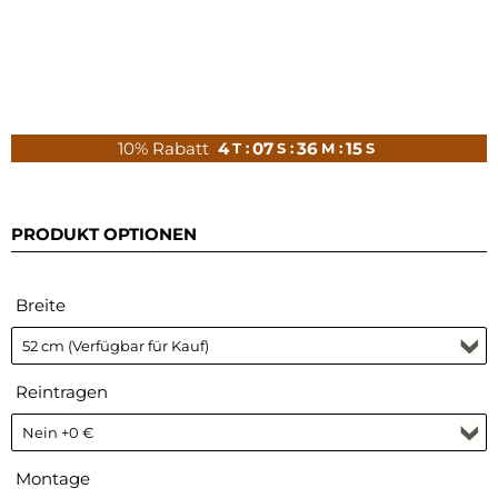
10% Rabatt
4
07
36
14
T :
S :
M :
S
PRODUKT OPTIONEN
Breite
Reintragen
Montage