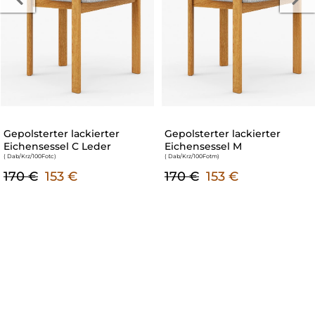
Gepolsterter lackierter
Gepolsterter lackierter
Eichensessel C Leder
Eichensessel M
( Dab/Krz/100Fotc
)
( Dab/Krz/100Fotm
)
170 €
153 €
170 €
153 €
ZUBEHÖR