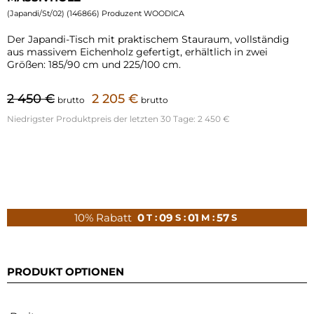
(
Japandi/St/02
) (
146866
) Produzent WOODICA
Der Japandi-Tisch mit praktischem Stauraum, vollständig
aus massivem Eichenholz gefertigt, erhältlich in zwei
Größen: 185/90 cm und 225/100 cm.
2 450 €
2 205 €
brutto
brutto
Niedrigster Produktpreis der letzten 30 Tage:
2 450 €
10% Rabatt
0
09
01
56
T :
S :
M :
S
PRODUKT OPTIONEN