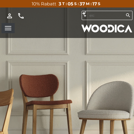
10% Rabatt
3
05
37
15
T :
S :
M :
S