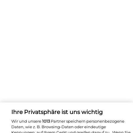
Ihre Privatsphäre ist uns wichtig
Wir und unsere
1013
Partner speichern personenbezogene
Daten, wie z. B. Browsing-Daten oder eindeutige
Kennungen, auf Ihrem Gerät und greifen darauf zu . Wenn Sie
Akzeptieren auswählen, können die Tracking-Technologien
die unter „Wir und unsere Partner verarbeiten Daten, um