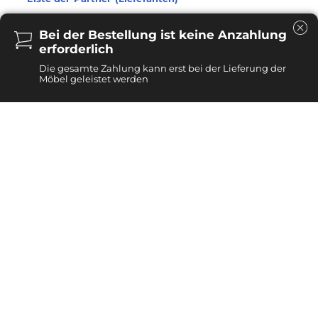
Akzeptieren
Bei der Bestellung ist keine Anzahlung
Alle ablehnen
erforderlich
Die gesamte Zahlung kann erst bei der Lieferung der
Möbel geleistet werden
Voreinstellungen verwalten
Für uns war Eiche schon immer ein Symbol für
Haltbarkeit und Schönheit. Möbel aus diesem Material
sind solide, würdevoll und einzigartig. Jedes Möbelstück
besteht zu 100% aus massivem Eichenholz, was sich
unbestreitbar auf das natürliche Design dieses würdigen
Baumes bezieht. Ist es möglich, Tradition mit Moderne
zu fusionieren? Selbstverständlich. Originelles Design,
hochwertiges Holz und traditionelle Handwerkskunst
sind die drei Elemente, dank denen wir diese
ungewöhnliche Linie von Möbeln entwickeln konnten.