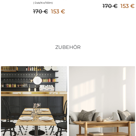
( Dab/Krz/100m
)
170 €
153 €
170 €
153 €
ZUBEHÖR