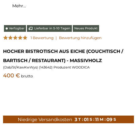
Mehr...
Verfügbar
Lieferbar in 5-10 Tagen
Neues Produkt
⬤
1 Bewertung
|
Bewertung hinzufügen
HOCHER BISTROTISCH AUS EICHE (COUCHTISCH /
BARTISCH / RESTAURANT) - MASSIVHOLZ
(
Dab/St/KawKwWys
) (
143642
) Produzent WOODICA
400 €
brutto
Niedrige Versandkosten
3
01
11
08
T :
S :
M :
S