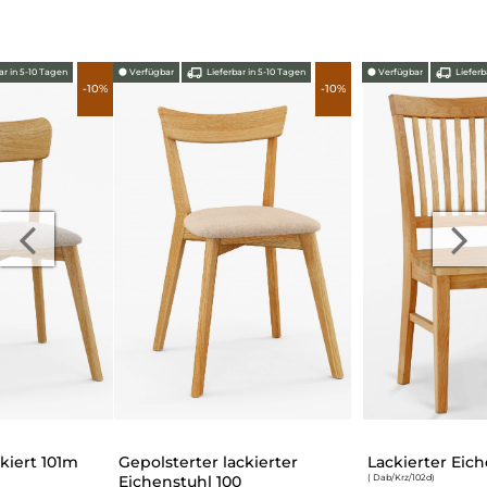
⬤
Verfügbar
Lieferbar in 5-10 Tagen
⬤
Verfügbar
Lieferbar in 5-10 Tagen
-10%
-10%
Gepolsterter lackierter
Lackierter Eichenstuhl 102d
Eichenstuhl 100
( Dab/Krz/102d
)