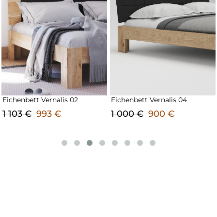
Eichenbett Vernalis 04
Eichenschublade unter dem
Bett
1 000 €
900 €
650 €
585 €