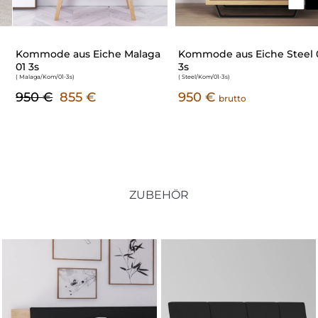
Kommode aus Eiche Malaga
Kommode aus Eiche Steel 01
01 3s
3s
( Malaga/Kom/01-3s
)
( Steel/Kom/01-3s
)
950 €
855 €
950 €
brutto
ZUBEHÖR