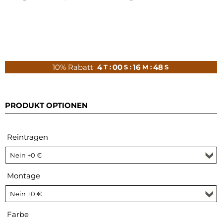
10% Rabatt
4
00
16
47
T :
S :
M :
S
PRODUKT OPTIONEN
Reintragen
Montage
Farbe