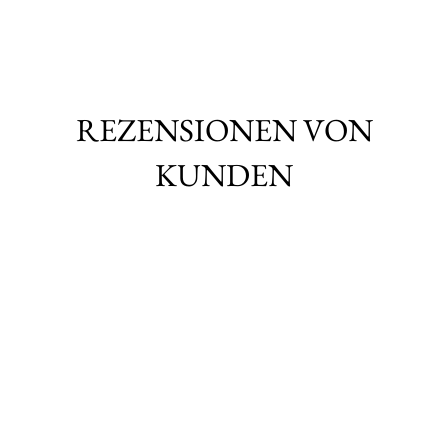
REZENSIONEN VON
KUNDEN
Shopbewertung
5
von
5
Sternen.
Durchschnittliche Bewertung basierend auf
471
Kundenkommentaren.