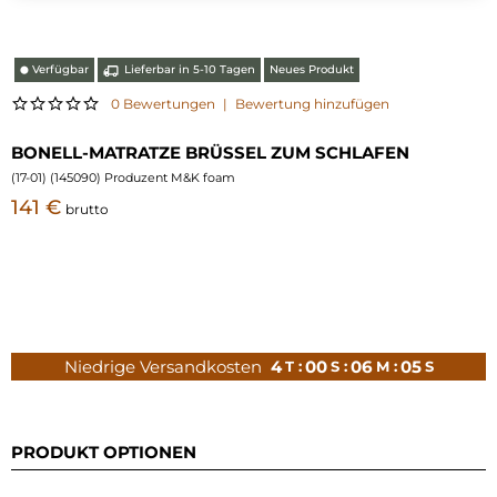
Verfügbar
Lieferbar in 5-10 Tagen
Neues Produkt
⬤
0 Bewertungen
|
Bewertung hinzufügen
BONELL-MATRATZE BRÜSSEL ZUM SCHLAFEN
(
17-01
) (
145090
) Produzent M&K foam
141 €
brutto
Niedrige Versandkosten
4
00
06
04
T :
S :
M :
S
PRODUKT OPTIONEN