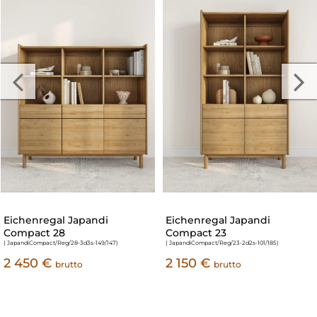
Eichenregal Japandi
Eichenregal Japandi
Compact 28
Compact 23
( JapandiCompact/Reg/28-3d3s-149/147
)
( JapandiCompact/Reg/23-2d2s-101/185
)
2 450 €
2 150 €
brutto
brutto