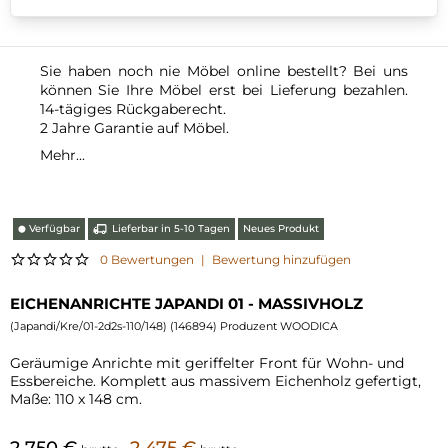
Sie haben noch nie Möbel online bestellt? Bei uns
können Sie Ihre Möbel erst bei Lieferung bezahlen.
14-tägiges Rückgaberecht.
2 Jahre Garantie auf Möbel.
Mehr...
Verfügbar
Lieferbar in 5-10 Tagen
Neues Produkt
⬤
0 Bewertungen
|
Bewertung hinzufügen
EICHENANRICHTE JAPANDI 01 - MASSIVHOLZ
(
Japandi/Kre/01-2d2s-110/148
) (
146894
) Produzent WOODICA
Geräumige Anrichte mit geriffelter Front für Wohn- und
Essbereiche. Komplett aus massivem Eichenholz gefertigt,
Maße: 110 x 148 cm.
2 750 €
2 475 €