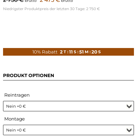
brutto
brutto
Niedrigster Produktpreis der letzten 30 Tage:
2 750 €
10% Rabatt
2
11
51
18
T :
S :
M :
S
PRODUKT OPTIONEN
Reintragen
Montage