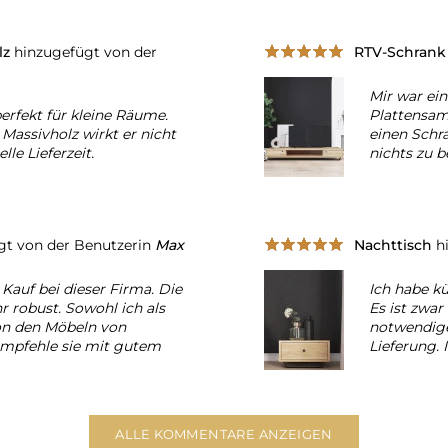
lz
hinzugefügt von der
RTV-Schran
Mir war ei
erfekt für kleine Räume.
Plattensa
 Massivholz wirkt er nicht
einen Schr
le Lieferzeit.
nichts zu 
gt von der Benutzerin
Max
Nachttisch
hi
 Kauf bei dieser Firma. Die
Ich habe kü
r robust. Sowohl ich als
Es ist zwar
on den Möbeln von
notwendige
empfehle sie mit gutem
Lieferung. 
ALLE KOMMENTARE ANZEIGEN