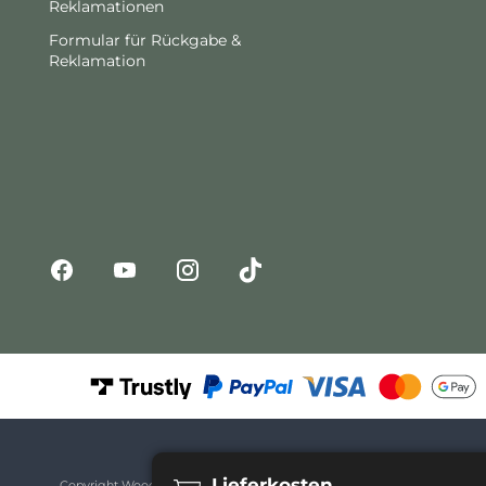
Reklamationen
Formular für Rückgabe &
Reklamation
Lieferkosten
Copyright Woodica © 2026. Alle Rechte vorbehalten.