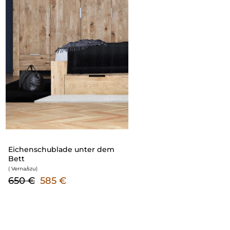
Eichenschublade unter dem
Bett
( Verna/szu
)
650 €
585 €