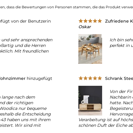
eren, dass die Bewertungen von Personen stammen, die das Produkt verwe
fügt von der Benutzerin
Zufriedene 
Oskar
n und sehr ansprechenden
Ich bin seh
oßartig und die Herren
perfekt in 
tlich. Mit freundlichen
 Wohnzimmer
hinzugefügt
Schrank Stee
Von der Fi
n lange nach dem
Nachbarin e
d der richtigen
hatte. Nach
a Woodica nur bequeme
Begeisteru
weshalb die Entscheidung
Hervorrage
K-43 haben uns mit ihrem
Verarbeitung ist auf höch
istert. Wir sind mit
schönen Duft der Eiche a