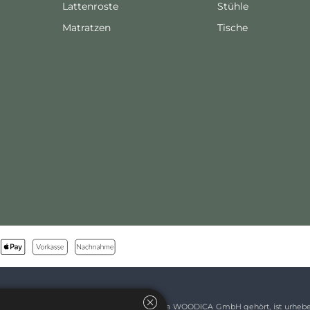
Lattenroste
Stühle
Matratzen
Tische
Der Inhalt dieser Website, die der Firma WOODICA GmbH gehört, ist urheberr