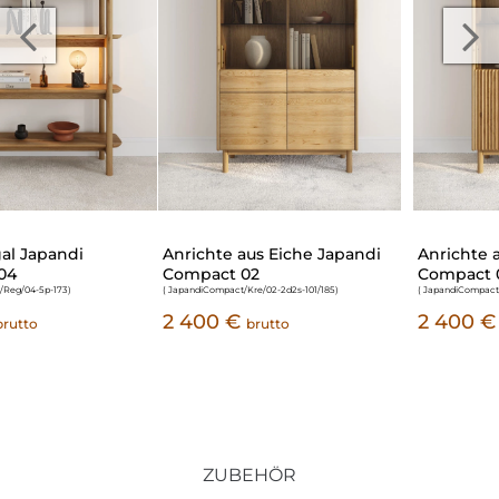
Anrichte aus Eiche Japandi
Anrichte aus Eiche Japandi
Compact 02
Compact 03
( JapandiCompact/Kre/02-2d2s-101/185
)
( JapandiCompact/Kre/03-2d-101/185
)
2 400 €
2 400 €
brutto
brutto
ZUBEHÖR