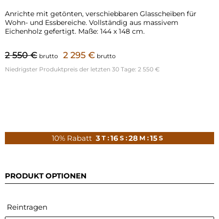
Anrichte mit getönten, verschiebbaren Glasscheiben für
Wohn- und Essbereiche. Vollständig aus massivem
Eichenholz gefertigt. Maße: 144 x 148 cm.
2 550 €
2 295 €
brutto
brutto
Niedrigster Produktpreis der letzten 30 Tage:
2 550 €
10% Rabatt
3
16
28
14
T :
S :
M :
S
PRODUKT OPTIONEN
Reintragen