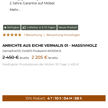
2 Jahre Garantie auf Möbel.
Mehr...
Verfügbar
Lieferbar in 5-10 Tagen
Neues Produkt
⬤
1 Bewertung
|
Bewertung hinzufügen
ANRICHTE AUS EICHE VERNALIS 01 - MASSIVHOLZ
(
Verna/Kre/01
) (
144167
) Produzent WOODICA
2 450 €
2 205 €
brutto
brutto
Niedrigster Produktpreis der letzten 30 Tage:
2 450 €
10% Rabatt
4
10
04
57
T :
S :
M :
S