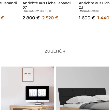
Anrichte aus Eiche Japandi
Anrichte aus Eiche Malaga 02
07
2d
( Japandi/Kre/07-1d3s-144/185
)
( Malaga/Kre/02-2d
)
2 800 €
2 520 €
1 600 €
1 440 €
ZUBEHÖR