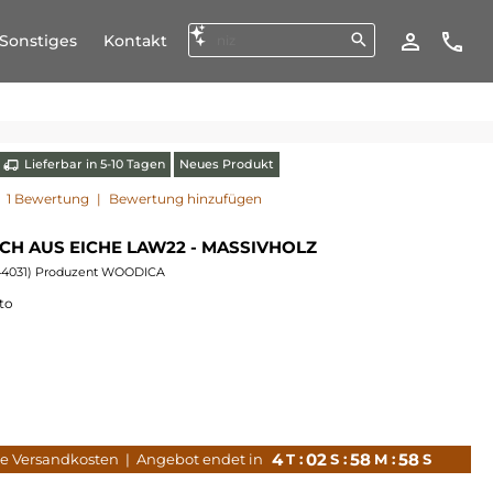
Sonstiges
Kontakt
Lieferbar in 5-10 Tagen
Neues Produkt
1 Bewertung
|
Bewertung hinzufügen
CH AUS EICHE LAW22 - MASSIVHOLZ
44031
) Produzent WOODICA
to
4
02
58
56
ge Versandkosten
| Angebot endet in
T :
S :
M :
S