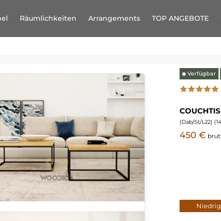
el
Räumlichkeiten
Arrangements
TOP ANGEBOTE
Verfügbar
⬤
COUCHTIS
(
Dab/St/L22
) (
1
450 €
brut
Niedri