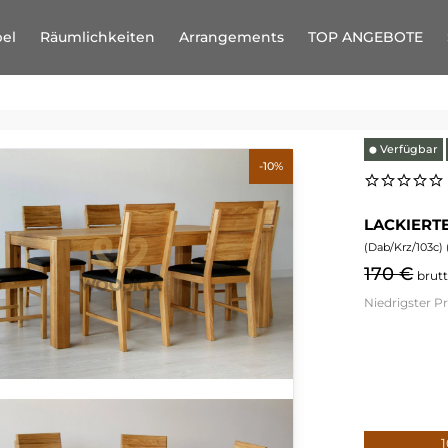
el
Räumlichkeiten
Arrangements
TOP ANGEBOTE
Verfügbar
⬤
-10%
LACKIERT
(
Dab/Krz/103c
) 
170 €
brut
Niedrigster P