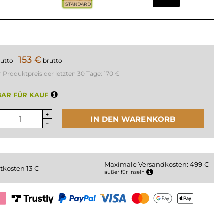
STANDARD
153 €
rutto
brutto
r Produktpreis der letzten 30 Tage:
170 €
AR FÜR KAUF
IN DEN WARENKORB
Maximale Versandkosten: 499 €
rtkosten
13
€
außer für Inseln