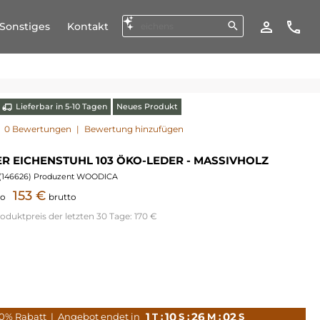
Sonstiges
Kontakt
Lieferbar in 5-10 Tagen
Neues Produkt
0 Bewertungen
|
Bewertung hinzufügen
ER EICHENSTUHL 103 ÖKO-LEDER - MASSIVHOLZ
(
146626
) Produzent WOODICA
153 €
to
brutto
roduktpreis der letzten 30 Tage:
170 €
1
10
26
00
10% Rabatt
| Angebot endet in
T :
S :
M :
S