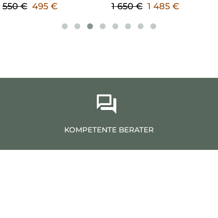
KOMPETENTE BERATER
Unsere Berater bilden ein professionelles Team
von Menschen, die ausgiebige Informationen
erteilen können und Ihnen dabei helfen werden,
die richtige Wahl zu treffen.