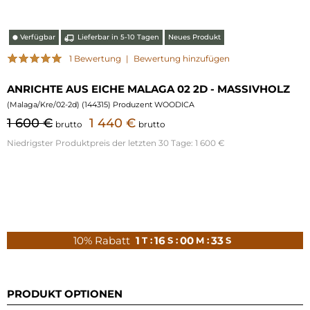
Verfügbar
Lieferbar in 5-10 Tagen
Neues Produkt
⬤
1 Bewertung
|
Bewertung hinzufügen
ANRICHTE AUS EICHE MALAGA 02 2D - MASSIVHOLZ
(
Malaga/Kre/02-2d
) (
144315
) Produzent WOODICA
1 600 €
1 440 €
brutto
brutto
Niedrigster Produktpreis der letzten 30 Tage:
1 600 €
10% Rabatt
1
16
00
32
T :
S :
M :
S
PRODUKT OPTIONEN